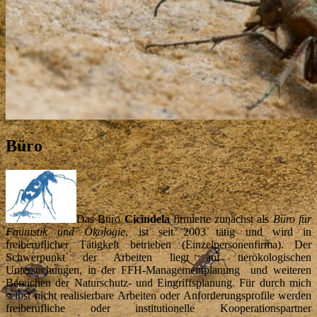
Büro
Das Büro
Cicindela
firmierte zunächst als
Büro für
Faunistik und Ökologie
, ist seit 2003 tätig und wird in
freiberuflicher Tätigkeit betrieben (Einzelpersonenfirma). Der
Schwerpunkt der Arbeiten liegt auf tierökologischen
Untersuchungen, in der FFH-Managementplanung und weiteren
Bereichen der Naturschutz- und Eingriffsplanung. Für durch mich
selbst nicht realisierbare Arbeiten oder Anforderungsprofile werden
freiberufliche oder institutionelle Kooperationspartner