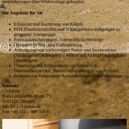
projektbezogen über Werkverträge gebunden.
Die Angebote für Sie
Erfassung und Kartierung von Käfern
FFH-Präsenzkontrollen und Schutzgebietswürdigungen zu
genannter Artengruppe
Potenzialabschätzungen, Artenschutzfachbeiträge
Ökologische Bau- und Fällbegleitung
Anfertigung von hochwertigen Natur- und Insektenfotos
(Spezialgebiet: Käferarten – weitere auf Anfrage) auf digitalen
Datenträgern
Umsetzung und Aufbereitung von Artdaten in
Datenbanksystemen, Plausibilitätsprüfungen von Artdaten
Bestimmung vorhandener Aufsammlungen und Fallenfänge
Kontakt
:
Cicindela
Karl-Liebknecht-Straße 73
D-01109 Dresden
info [at ] cicindela.de
Fon +49 351 – 889 358 81