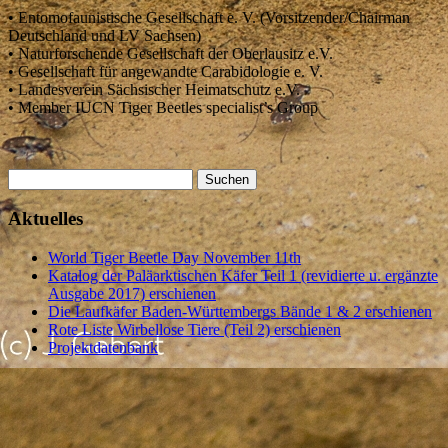
• Entomofaunistische Gesellschaft e. V. (Vorsitzender/Chairman
Deutschland und LV Sachsen)
• Naturforschende Gesellschaft der Oberlausitz e.V.
• Gesellschaft für angewandte Carabidologie e. V.
• Landesverein Sächsischer Heimatschutz e.V.
• Member IUCN Tiger Beetles specialist’s Group
Suchen
nach:
Aktuelles
World Tiger Beetle Day November 11th
Katalog der Paläarktischen Käfer Teil 1 (revidierte u. ergänzte
Ausgabe 2017) erschienen
Die Laufkäfer Baden-Württembergs Bände 1 & 2 erschienen
Rote Liste Wirbellose Tiere (Teil 2) erschienen
Projektdatenbank