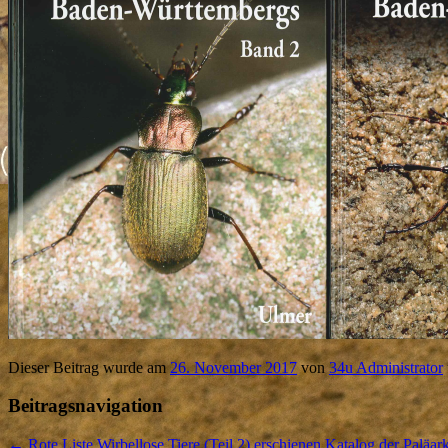
Dieser Beitrag wurde am
26. November 2017
von
34u Administrator
Beitragsnavigation
←
Rote Liste Wirbellose Tiere (Teil 2) erschienen
Katalog der Paläark