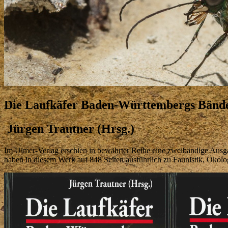
Die Laufkäfer Baden-Württembergs Bände
Jürgen Trautner (Hrsg.)
Im Ulmer-Verlag erschien in bewährter Reihe eine zweibändige Ausgab
haben in diesem Werk auf 848 Seiten ausführlich zu Faunistik, Ökolo