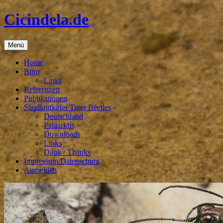
Zum
Cicindela.de
Inhalt
springen
Menü
Home
Büro
Links
Referenzen
Publikationen
Sandlaufkäfer/Tiger Beetles
Deutschland
Paläarktis
Downloads
Links
Dank / Thanks
Impressum/Datenschutz
Anmelden