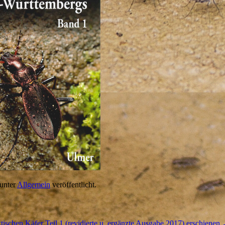
unter
Allgemein
veröffentlicht.
tischen Käfer Teil 1 (revidierte u. ergänzte Ausgabe 2017) erschienen