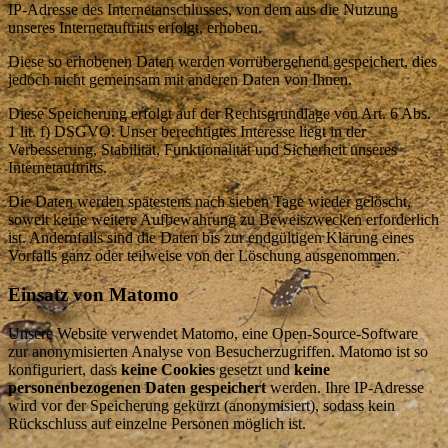
IP-Adresse des Internetanschlusses, von dem aus die Nutzung
unseres Internetauftritts erfolgt, erhoben.
Diese so erhobenen Daten werden vorrübergehend gespeichert, dies
jedoch nicht gemeinsam mit anderen Daten von Ihnen.
Diese Speicherung erfolgt auf der Rechtsgrundlage von Art. 6 Abs.
1 lit. f) DSGVO. Unser berechtigtes Interesse liegt in der
Verbesserung, Stabilität, Funktionalität und Sicherheit unseres
Internetauftritts.
Die Daten werden spätestens nach sieben Tage wieder gelöscht,
soweit keine weitere Aufbewahrung zu Beweiszwecken erforderlich
ist. Andernfalls sind die Daten bis zur endgültigen Klärung eines
Vorfalls ganz oder teilweise von der Löschung ausgenommen.
Einsatz von Matomo
Unsere Website verwendet Matomo, eine Open-Source-Software
zur anonymisierten Analyse von Besucherzugriffen. Matomo ist so
konfiguriert, dass
keine Cookies
gesetzt und
keine
personenbezogenen Daten gespeichert
werden. Ihre IP-Adresse
wird vor der Speicherung gekürzt (anonymisiert), sodass kein
Rückschluss auf einzelne Personen möglich ist.