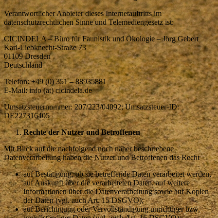
Verantwortlicher Anbieter dieses Internetauftritts im
datenschutzrechtlichen Sinne und Telemediengesetz ist:
CICINDELA – Büro für Faunistik und Ökologie – Jörg Gebert
Karl-Liebknecht-Straße 73
01109 Dresden
Deutschland
Telefon: +49 (0) 351 – 88935881
E-Mail: info (at) cicindela.de
Umsatzsteuernummer: 207/223/04092; Umsatzsteuer-ID:
DE227316405
Rechte der Nutzer und Betroffenen
Mit Blick auf die nachfolgend noch näher beschriebene
Datenverarbeitung haben die Nutzer und Betroffenen das Recht
auf Bestätigung, ob sie betreffende Daten verarbeitet werden,
auf Auskunft über die verarbeiteten Daten, auf weitere
Informationen über die Datenverarbeitung sowie auf Kopien
der Daten (vgl. auch Art. 15 DSGVO);
auf Berichtigung oder Vervollständigung unrichtiger bzw.
unvollständiger Daten (vgl. auch Art. 16 DSGVO);