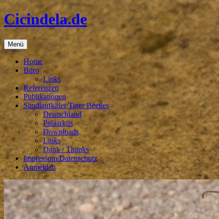
Zum
Cicindela.de
Inhalt
springen
Menü
Home
Büro
Links
Referenzen
Publikationen
Sandlaufkäfer/Tiger Beetles
Deutschland
Paläarktis
Downloads
Links
Dank / Thanks
Impressum/Datenschutz
Anmelden