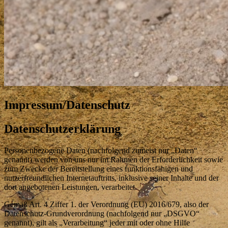
Impressum/Datenschutz
Datenschutzerklärung
Personenbezogene Daten (nachfolgend zumeist nur „Daten“
genannt) werden von uns nur im Rahmen der Erforderlichkeit sowie
zum Zwecke der Bereitstellung eines funktionsfähigen und
nutzerfreundlichen Internetauftritts, inklusive seiner Inhalte und der
dort angebotenen Leistungen, verarbeitet.
Gemäß Art. 4 Ziffer 1. der Verordnung (EU) 2016/679, also der
Datenschutz-Grundverordnung (nachfolgend nur „DSGVO“
genannt), gilt als „Verarbeitung“ jeder mit oder ohne Hilfe