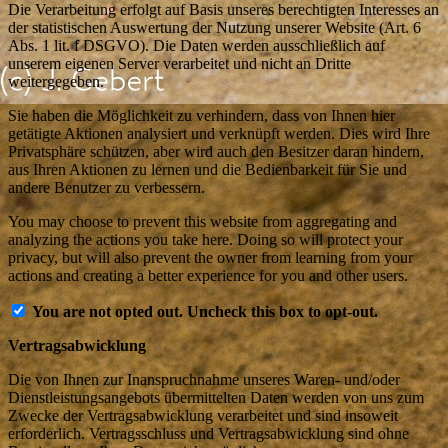
Die Verarbeitung erfolgt auf Basis unseres berechtigten Interesses an
der statistischen Auswertung der Nutzung unserer Website (Art. 6
Abs. 1 lit. f DSGVO). Die Daten werden ausschließlich auf
unserem eigenen Server verarbeitet und nicht an Dritte
weitergegeben.
Sie haben die Möglichkeit zu verhindern, dass von Ihnen hier
getätigte Aktionen analysiert und verknüpft werden. Dies wird Ihre
Privatsphäre schützen, aber wird auch den Besitzer daran hindern,
aus Ihren Aktionen zu lernen und die Bedienbarkeit für Sie und
andere Benutzer zu verbessern.
You may choose to prevent this website from aggregating and
analyzing the actions you take here. Doing so will protect your
privacy, but will also prevent the owner from learning from your
actions and creating a better experience for you and other users.
You are not opted out. Uncheck this box to opt-out.
Vertragsabwicklung
Die von Ihnen zur Inanspruchnahme unseres Waren- und/oder
Dienstleistungsangebots übermittelten Daten werden von uns zum
Zwecke der Vertragsabwicklung verarbeitet und sind insoweit
erforderlich. Vertragsschluss und Vertragsabwicklung sind ohne