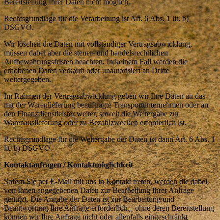
Bereitstellung Ihrer Daten nicht möglich.
Rechtsgrundlage für die Verarbeitung ist Art. 6 Abs. 1 lit. b)
DSGVO.
Wir löschen die Daten mit vollständiger Vertragsabwicklung,
müssen dabei aber die steuer- und handelsrechtlichen
Aufbewahrungsfristen beachten. In keinem Fall werden die
erhobenen Daten verkauft oder unautorisiert an Dritte
weitergegeben.
Im Rahmen der Vertragsabwicklung geben wir Ihre Daten an das
mit der Warenlieferung beauftragte Transportunternehmen oder an
den Finanzdienstleister weiter, soweit die Weitergabe zur
Warenauslieferung oder zu Bezahlzwecken erforderlich ist.
Rechtsgrundlage für die Weitergabe der Daten ist dann Art. 6 Abs. 1
lit. b) DSGVO.
Kontaktanfragen / Kontaktmöglichkeit
Sofern Sie per E-Mail mit uns in Kontakt treten, werden die dabei
von Ihnen angegebenen Daten zur Bearbeitung Ihrer Anfrage
genutzt. Die Angabe der Daten ist zur Bearbeitung und
Beantwortung Ihre Anfrage erforderlich – ohne deren Bereitstellung
können wir Ihre Anfrage nicht oder allenfalls eingeschränkt