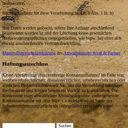
beantworten.
Rechtsgrundlage für diese Verarbeitung ist Art. 6 Abs. 1 lit. b)
DSGVO.
Ihre Daten werden gelöscht, sofern Ihre Anfrage abschließend
beantwortet worden ist und der Löschung keine gesetzlichen
Aufbewahrungspflichten entgegenstehen, wie bspw. bei einer sich
etwaig anschließenden Vertragsabwicklung.
Muster-Datenschutzerklärung
der
Anwaltskanzlei Weiß & Partner
Haftungsausschluss
Keine Abmahnung ohne vorherige Kontaktaufnahme! Im Falle von
wettbewerbsrechtlichen, domainrechtlichen, urheberrechtlichen oder
ähnlichen Problemen bitten wir Sie, uns zur Vermeidung unnötiger
Rechtsstreite und Kosten bereits im Vorfeld zu kontaktieren. Die
Kostennote einer anwaltlichen Abmahnung ohne vorhergehende
Kontaktaufnahme mit dem Büro Cicindela wird im Sinne der
Schadensminderungspflicht als unbegründet zurückgewiesen!
Suchen