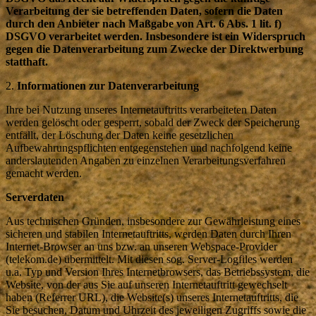
Verarbeitung der sie betreffenden Daten, sofern die Daten
durch den Anbieter nach Maßgabe von Art. 6 Abs. 1 lit. f)
DSGVO verarbeitet werden. Insbesondere ist ein Widerspruch
gegen die Datenverarbeitung zum Zwecke der Direktwerbung
statthaft.
2.
Informationen zur Datenverarbeitung
Ihre bei Nutzung unseres Internetauftritts verarbeiteten Daten
werden gelöscht oder gesperrt, sobald der Zweck der Speicherung
entfällt, der Löschung der Daten keine gesetzlichen
Aufbewahrungspflichten entgegenstehen und nachfolgend keine
anderslautenden Angaben zu einzelnen Verarbeitungsverfahren
gemacht werden.
Serverdaten
Aus technischen Gründen, insbesondere zur Gewährleistung eines
sicheren und stabilen Internetauftritts, werden Daten durch Ihren
Internet-Browser an uns bzw. an unseren Webspace-Provider
(telekom.de) übermittelt. Mit diesen sog. Server-Logfiles werden
u.a. Typ und Version Ihres Internetbrowsers, das Betriebssystem, die
Website, von der aus Sie auf unseren Internetauftritt gewechselt
haben (Referrer URL), die Website(s) unseres Internetauftritts, die
Sie besuchen, Datum und Uhrzeit des jeweiligen Zugriffs sowie die