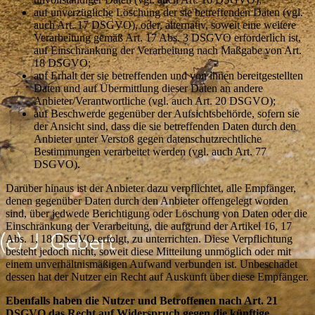
auf unverzügliche Löschung der sie betreffenden Daten (vgl.
auch Art. 17 DSGVO), oder, alternativ, soweit eine weitere
Verarbeitung gemäß Art. 17 Abs. 3 DSGVO erforderlich ist,
auf Einschränkung der Verarbeitung nach Maßgabe von Art.
18 DSGVO;
auf Erhalt der sie betreffenden und von ihnen bereitgestellten
Daten und auf Übermittlung dieser Daten an andere
Anbieter/Verantwortliche (vgl. auch Art. 20 DSGVO);
auf Beschwerde gegenüber der Aufsichtsbehörde, sofern sie
der Ansicht sind, dass die sie betreffenden Daten durch den
Anbieter unter Verstoß gegen datenschutzrechtliche
Bestimmungen verarbeitet werden (vgl. auch Art. 77
DSGVO).
Darüber hinaus ist der Anbieter dazu verpflichtet, alle Empfänger,
denen gegenüber Daten durch den Anbieter offengelegt worden
sind, über jedwede Berichtigung oder Löschung von Daten oder die
Einschränkung der Verarbeitung, die aufgrund der Artikel 16, 17
Abs. 1, 18 DSGVO erfolgt, zu unterrichten. Diese Verpflichtung
besteht jedoch nicht, soweit diese Mitteilung unmöglich oder mit
einem unverhältnismäßigen Aufwand verbunden ist. Unbeschadet
dessen hat der Nutzer ein Recht auf Auskunft über diese Empfänger.
Ebenfalls haben die Nutzer und Betroffenen nach Art. 21
DSGVO das Recht auf Widerspruch gegen die künftige